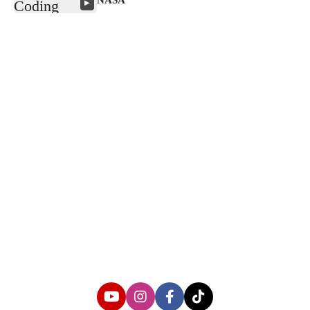
NASA
▶
About us
Corporate Information
Privacy Policy
Cyber Media Coverage Guidelines
Follow us