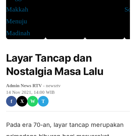
Layar Tancap dan
Nostalgia Masa Lalu
Admin News RTV
- newsrtv
14 Nov 2021, 14:00 WIB
f
X
W
T
Pada era 70-an, layar tancap merupakan