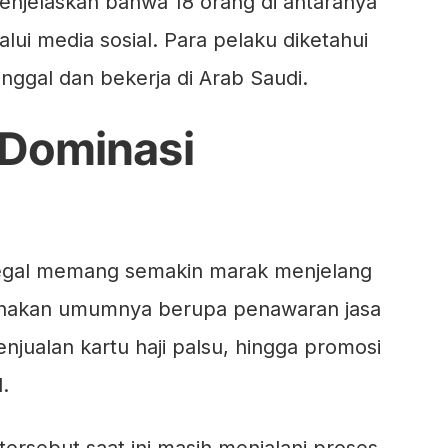
enjelaskan bahwa 18 orang di antaranya
lalui media sosial. Para pelaku diketahui
ggal dan bekerja di Arab Saudi.
l Dominasi
ilegal memang semakin marak menjelang
gunakan umumnya berupa penawaran jasa
njualan kartu haji palsu, hingga promosi
l.