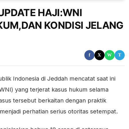
 UPDATE HAJI:WNI
KUM,DAN KONDISI JELANG
f
X
W
T
lik Indonesia di Jeddah mencatat saat ini
(WNI) yang terjerat kasus hukum selama
kasus tersebut berkaitan dengan praktik
menjadi perhatian serius otoritas setempat.