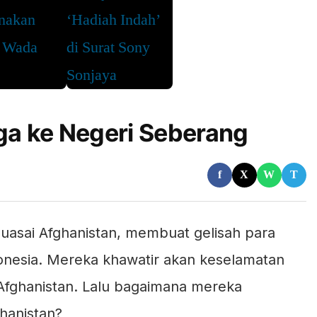
a ke Negeri Seberang
f
X
W
T
uasai Afghanistan, membuat gelisah para
donesia. Mereka khawatir akan keselamatan
Afghanistan. Lalu bagaimana mereka
ghanistan?