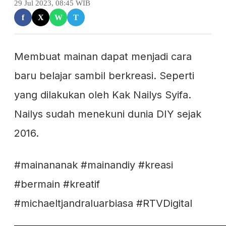
29 Jul 2023, 08:45 WIB
f
X
W
T
Membuat mainan dapat menjadi cara
baru belajar sambil berkreasi. Seperti
yang dilakukan oleh Kak Nailys Syifa.
Nailys sudah menekuni dunia DIY sejak
2016.
#mainananak #mainandiy #kreasi
#bermain #kreatif
#michaeltjandraluarbiasa #RTVDigital