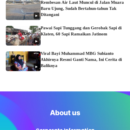
Rembesan Air Laut Muncul di Jalan Muara
Baru Ujung, Sudah Bertahun-tahun Tak
Ditangani
▶
Pawai Sapi Tunggang dan Gerobak Sapi di
Klaten, 60 Sapi Ramaikan Jatinom
▶
Viral Bayi Muhammad MBG Subianto
Akhirnya Resmi Ganti Nama, Ini Cerita di
Baliknya
▶
About us