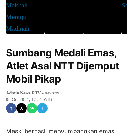
Sumbang Medali Emas,
Atlet Asal NTT Dijemput
Mobil Pikap
Admin News RTV
- newsrtv
08 Oct 2021, 17:31 WIB
f
X
W
T
Meski berhasil menyumbangkan emas,