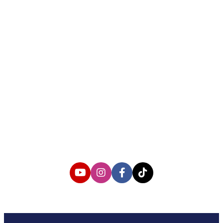
About us
Corporate Information
Privacy Policy
Cyber Media Coverage Guidelines
Follow us